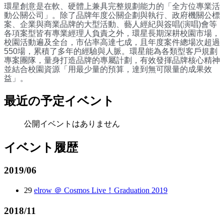
環星創意是在軟、硬體上兼具完整規劃能力的「全方位專業活
動公關公司」。除了品牌年度公關企劃與執行、政府機關公標
案、企業與商業品牌的大型活動、藝人經紀與簽唱(演唱)會等
各項案型皆有專業經理人負責之外，環星長期深耕校園市場，
校園活動遍及全台，市佔率高達七成，且年度案件總場次超過
550場，累積了多年的經驗與人脈。環星能為各類型客戶規劃
專案團隊，量身打造品牌的專屬計劃，有效發揮品牌核心精神
並結合校園資源「用最少量的預算，達到無可限量的成果效
益」。
最近の予定イベント
公開イベントはありません
イベント履歴
2019/06
29
elrow ＠ Cosmos Live！Graduation 2019
2018/11