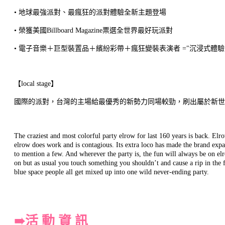
• 地球最強派對、最瘋狂的派對體驗全新主題登場
• 榮獲美國Billboard Magazine票選全世界最好玩派對
• 電子音樂＋巨型裝置品＋繽紛彩帶＋瘋狂變裝表演者 ="沉浸式體驗
【local stage】
國際的派對，台灣的主場給最優秀的新勢力同場較勁，刷出屬於新世
The craziest and most colorful party elrow for last 160 years is back. Elr
elrow does work and is contagious. Its extra loco has made the brand ex
to mention a few. And wherever the party is, the fun will always be on el
on but as usual you touch something you shouldn’t and cause a rip in the
blue space people all get mixed up into one wild never-ending party.
➠活 動 資 訊