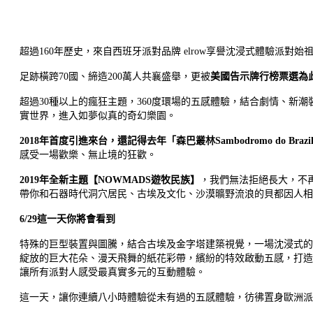
超過160年歷史，來自西班牙派對品牌 elrow享譽沈浸式體驗派對始
足跡橫跨70國、締造200萬人共襄盛舉，更被
美國告示牌行榜票選為
超過30種以上的瘋狂主題，360度環場的五感體驗，結合劇情、新潮裝扮
實世界，進入如夢似真的奇幻樂園。
2018
年首度引進來台，還記得去年「森巴叢林Sambodromo do Braz
感受一場歡樂、無止境的狂歡。
2019
年全新主題【NOWMADS遊牧民族】
，我們無法拒絕長大，不
帶你和石器時代洞穴居民、古埃及文化、沙漠曠野流浪的貝都因人相
6/29
這一天你將會看到
特殊的巨型裝置與圖騰，結合古埃及金字塔建築視覺，一場沈浸式的
綻放的巨大花朵、漫天飛舞的紙花彩帶，繽紛的特效啟動五感，打造
讓所有派對人感受最真實多元的互動體驗。
這一天，讓你連續八小時體驗從未有過的五感體驗，彷彿置身歐洲派