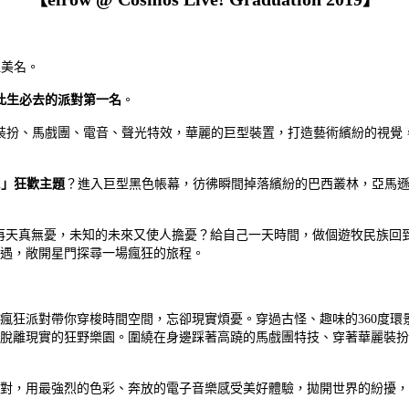
祖美名。
此生必去的派對第一名
。
、馬戲團、電音、聲光特效，華麗的巨型裝置，打造藝術繽紛的視覺，全新沈浸式的
il」狂歡主題
？進入巨型黑色帳幕，彷彿瞬間掉落繽紛的巴西叢林，亞馬遜
再天真無憂，未知的未來又使人擔憂？給自己一天時間，做個遊牧民族回
遇，敞開星門探尋一場瘋狂的旅程。
瘋狂派對帶你穿梭時間空間，忘卻現實煩憂。穿過古怪、趣味的360度環
脫離現實的狂野樂園。圍繞在身邊踩著高蹺的馬戲團特技、穿著華麗裝扮
對，用最強烈的色彩、奔放的電子音樂感受美好體驗，拋開世界的紛擾，