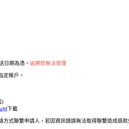
送日期為憑。
逾期恕無法受理
指定帳戶。
出
)
8qgM
下載
絡方式聯繫申請人，若因資訊錯誤無法取得聯繫造成退款