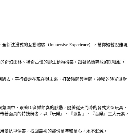
互動體驗（Immersive Experience），帶你短暫脫離現
的奇幻雨林、稀奇古怪的野生動物扮裝，跟著熱情奔放的DJ脈動，
到過去，平行遊走在現在與未來，打破時間與空間，神秘的時光派對
景氛圍中，跟著DJ音樂節奏的脈動，隨著從天而降的各式大型玩具、
帶著面具的特技舞者，以『玩樂』、『派對』、『音樂』三大元素，
用愛抗爭傷害，找回最初的那份童年和童心，永不泯滅。