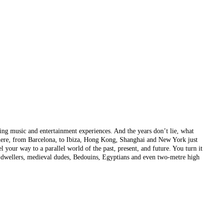
ting music and entertainment experiences. And the years don’t lie, what
where, from Barcelona, to Ibiza, Hong Kong, Shanghai and New York just
your way to a parallel world of the past, present, and future. You turn it
ve dwellers, medieval dudes, Bedouins, Egyptians and even two-metre high