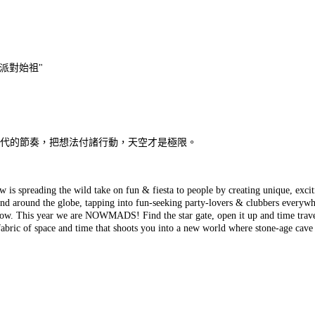
派對始祖"
代的節奏，把想法付諸行動，天空才是極限。
ow is spreading the wild take on fun & fiesta to people by creating unique, exci
pand around the globe, tapping into fun-seeking party-lovers & clubbers every
row. This year we are NOWMADS! Find the star gate, open it up and time travel 
 fabric of space and time that shoots you into a new world where stone-age ca