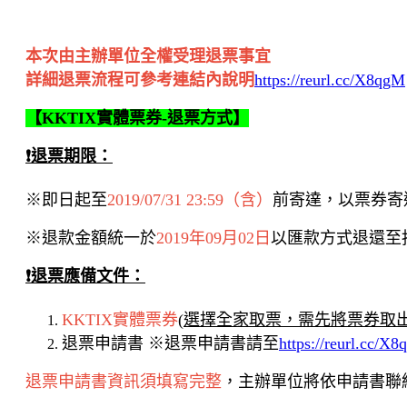
本次由主辦單位全權受理退票事宜
詳細退票流程可參考
連結內說明
https://reurl.cc/X8qgM
【
KKTIX
實體票券
-
退票方式】
❗
退票期限：
※即日起至
2019/07/31 23:59（含）
前寄達，以票券寄
※退款金額統一於
2019年09月02日
以匯款方式退還至
❗退票應備文件：
KKTIX實體票券
(
選擇全家取票，需先將票券取
退票申請書 ※退票申請書請至
https://reurl.cc/X
退票申請書資訊須填寫完整
，主辦單位將依申請書聯