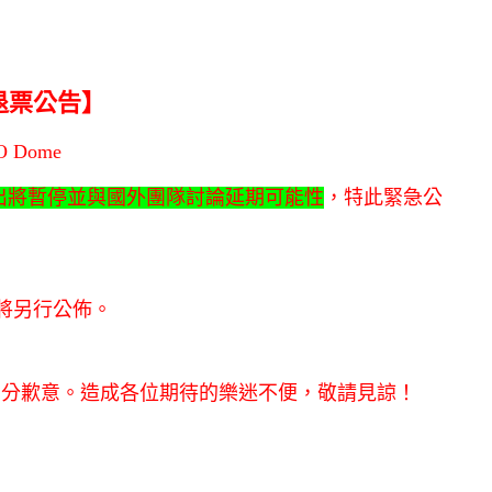
 / 退票公告】
 Dome
演出將暫停並與國外團隊討論延期可能性
，特此緊急公
訊將另行公佈。
萬分歉意。造成各位期待的樂迷不便，敬請見諒！